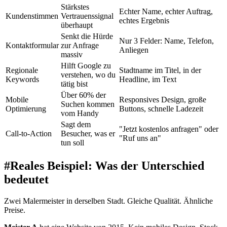
Stärkstes
Echter Name, echter Auftrag,
Kundenstimmen
Vertrauenssignal
echtes Ergebnis
überhaupt
Senkt die Hürde
Nur 3 Felder: Name, Telefon,
Kontaktformular
zur Anfrage
Anliegen
massiv
Hilft Google zu
Regionale
Stadtname im Titel, in der
verstehen, wo du
Keywords
Headline, im Text
tätig bist
Über 60% der
Mobile
Responsives Design, große
Suchen kommen
Optimierung
Buttons, schnelle Ladezeit
vom Handy
Sagt dem
"Jetzt kostenlos anfragen" oder
Call-to-Action
Besucher, was er
"Ruf uns an"
tun soll
#
Reales Beispiel: Was der Unterschied
bedeutet
Zwei Malermeister in derselben Stadt. Gleiche Qualität. Ähnliche
Preise.